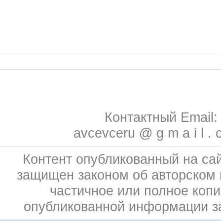
Контактный Email:
avcevceru @ g m a i l . 
Контент опубликованный на сай
защищен законом об авторском 
частичное или полное коп
опубликованной информации 