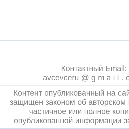
Контактный Email:
avcevceru @ g m a i l . 
Контент опубликованный на сай
защищен законом об авторском 
частичное или полное коп
опубликованной информации 