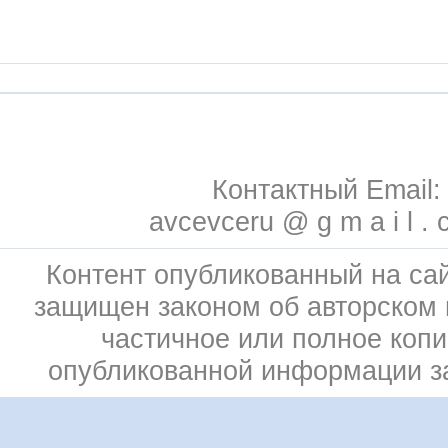
Контактный Email:
avcevceru @ g m a i l . 
Контент опубликованный на сай
защищен законом об авторском 
частичное или полное коп
опубликованной информации 