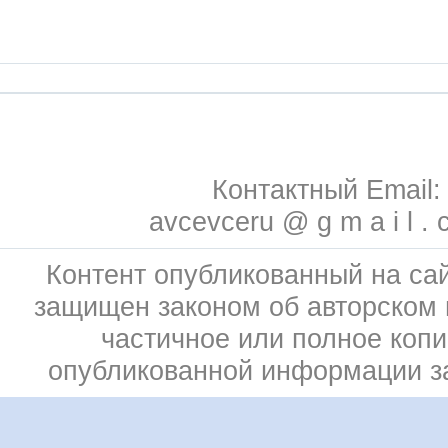
Контактный Email:
avcevceru @ g m a i l . 
Контент опубликованный на сай
защищен законом об авторском 
частичное или полное коп
опубликованной информации 