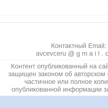
Контактный Email:
avcevceru @ g m a i l . 
Контент опубликованный на сай
защищен законом об авторском 
частичное или полное коп
опубликованной информации 