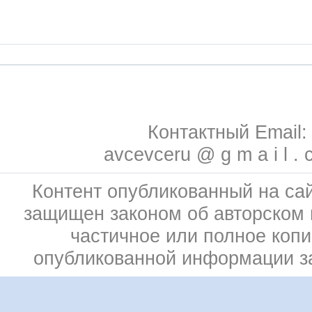
Контактный Email:
avcevceru @ g m a i l . 
Контент опубликованный на сай
защищен законом об авторском 
частичное или полное коп
опубликованной информации 