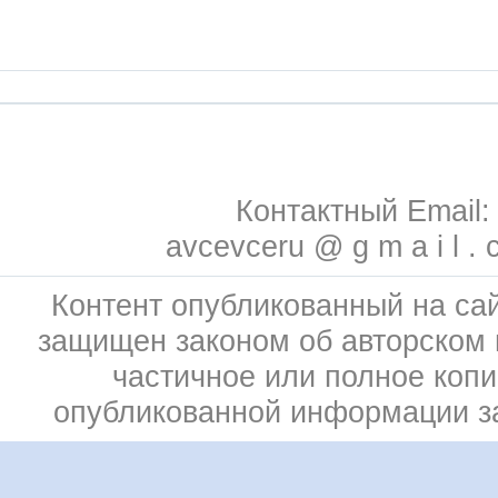
Контактный Email:
avcevceru @ g m a i l . 
Контент опубликованный на сай
защищен законом об авторском 
частичное или полное коп
опубликованной информации 