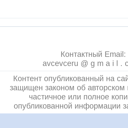
Контактный Email:
avcevceru @ g m a i l . 
Контент опубликованный на сай
защищен законом об авторском 
частичное или полное коп
опубликованной информации 