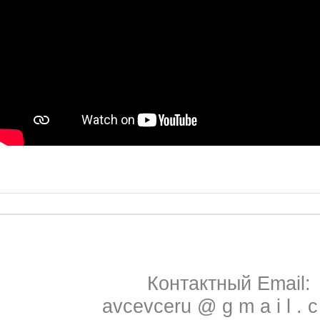
Контактный Email:
avcevceru @ g m a i l . 