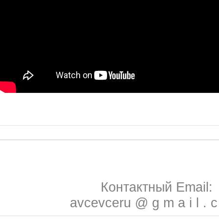
Контактный Email:
avcevceru @ g m a i l . 