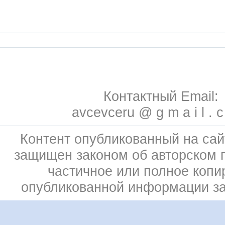
Контактный Email:
avcevceru @ g m a i l . 
Контент опубликованный на сай
защищен законом об авторском 
частичное или полное копи
опубликованной информации з