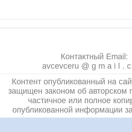
Контактный Email:
avcevceru @ g m a i l . 
Контент опубликованный на сай
защищен законом об авторском 
частичное или полное копи
опубликованной информации з