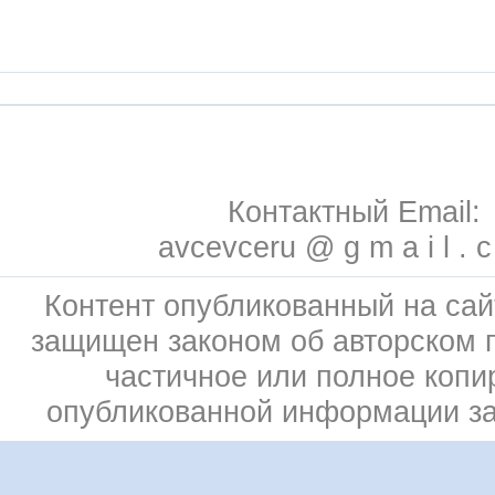
Контактный Email:
avcevceru @ g m a i l . 
Контент опубликованный на сай
защищен законом об авторском 
частичное или полное копи
опубликованной информации з