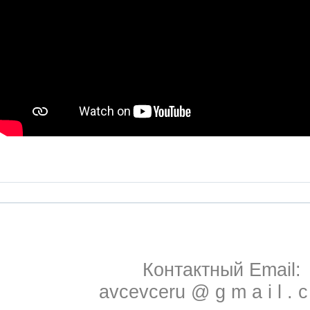
Контактный Email:
avcevceru @ g m a i l . 