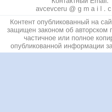
Контактный Email:
avcevceru @ g m a i l . 
Контент опубликованный на сай
защищен законом об авторском 
частичное или полное копи
опубликованной информации з