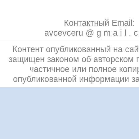
Контактный Email:
avcevceru @ g m a i l . 
Контент опубликованный на сай
защищен законом об авторском 
частичное или полное копи
опубликованной информации з