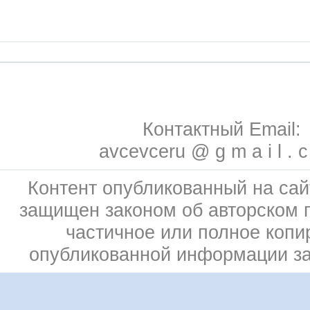
Контактный Email:
avcevceru @ g m a i l . 
Контент опубликованный на сай
защищен законом об авторском 
частичное или полное копи
опубликованной информации з