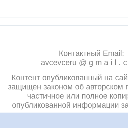
Контактный Email:
avcevceru @ g m a i l . 
Контент опубликованный на сай
защищен законом об авторском 
частичное или полное копи
опубликованной информации з