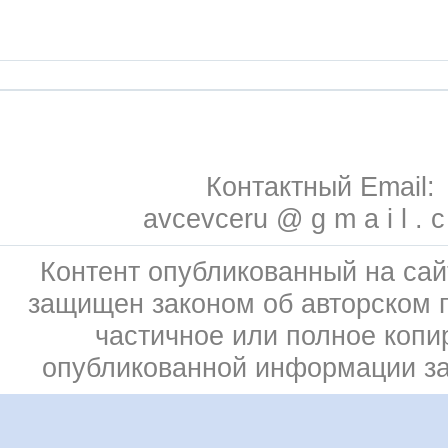
Контактный Email:
avcevceru @ g m a i l . 
Контент опубликованный на сай
защищен законом об авторском 
частичное или полное копи
опубликованной информации з