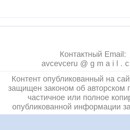
Контактный Email:
avcevceru @ g m a i l . 
Контент опубликованный на сай
защищен законом об авторском 
частичное или полное копи
опубликованной информации з