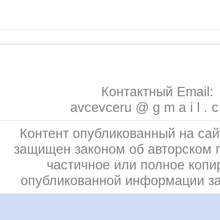
Контактный Email:
avcevceru @ g m a i l . 
Контент опубликованный на сай
защищен законом об авторском 
частичное или полное копи
опубликованной информации з