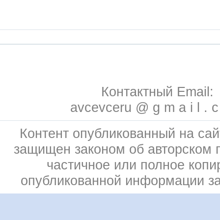
Контактный Email:
avcevceru @ g m a i l . 
Контент опубликованный на сай
защищен законом об авторском 
частичное или полное копи
опубликованной информации з