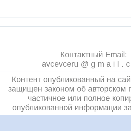
Контактный Email:
avcevceru @ g m a i l . 
Контент опубликованный на сай
защищен законом об авторском 
частичное или полное копи
опубликованной информации з