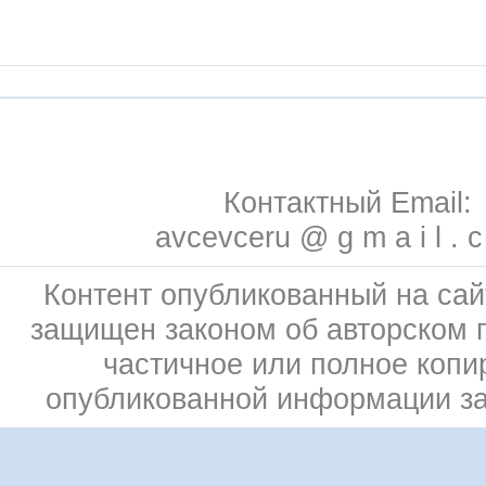
Контактный Email:
avcevceru @ g m a i l . 
Контент опубликованный на сай
защищен законом об авторском 
частичное или полное копи
опубликованной информации з