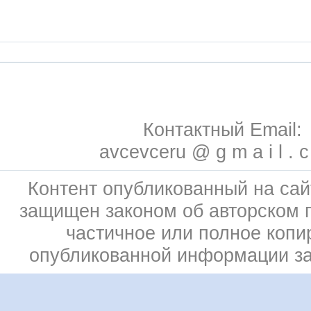
Контактный Email:
avcevceru @ g m a i l . 
Контент опубликованный на сай
защищен законом об авторском 
частичное или полное копи
опубликованной информации з