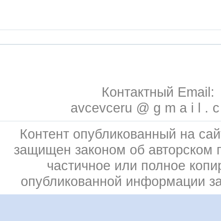
Контактный Email:
avcevceru @ g m a i l . 
Контент опубликованный на сай
защищен законом об авторском 
частичное или полное копи
опубликованной информации з