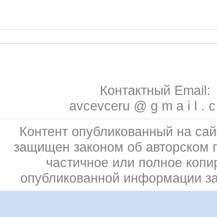
Контактный Email:
avcevceru @ g m a i l . 
Контент опубликованный на сай
защищен законом об авторском 
частичное или полное копи
опубликованной информации з