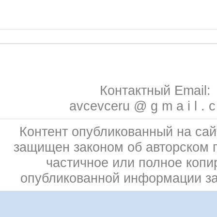
Контактный Email:
avcevceru @ g m a i l . 
Контент опубликованный на сай
защищен законом об авторском 
частичное или полное копи
опубликованной информации з