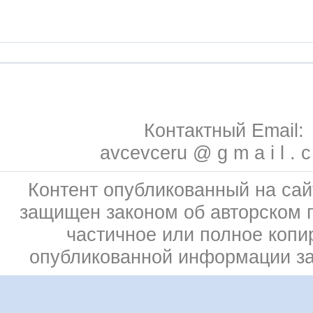
Контактный Email:
avcevceru @ g m a i l . 
Контент опубликованный на сай
защищен законом об авторском 
частичное или полное копи
опубликованной информации з