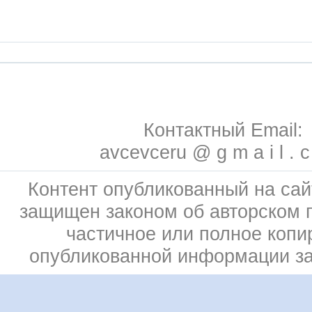
Контактный Email:
avcevceru @ g m a i l . 
Контент опубликованный на сай
защищен законом об авторском 
частичное или полное копи
опубликованной информации з