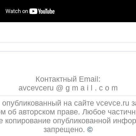
Контактный Email:
avcevceru @ g m a i l . c o m
 опубликованный на сайте vcevce.ru
ом об авторском праве. Любое частичн
е копирование опубликованной инфо
запрещено.
©