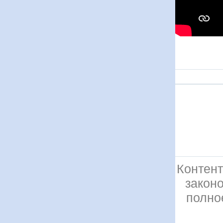
Контент
закон
полно