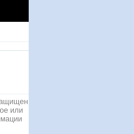
 защищен
ое или
рмации