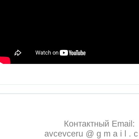
Контактный Email:
avcevceru @ g m a i l . 