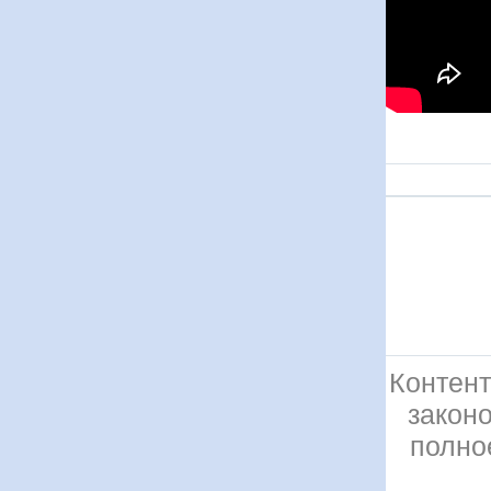
Контент
закон
полно