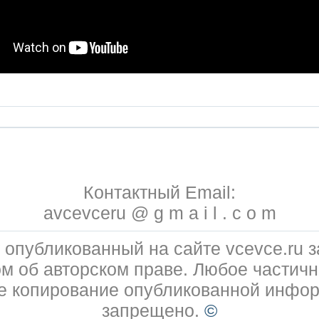
Контактный Email:
avcevceru @ g m a i l . c o m
 опубликованный на сайте vcevce.ru
ом об авторском праве. Любое частичн
е копирование опубликованной инфо
запрещено.
©