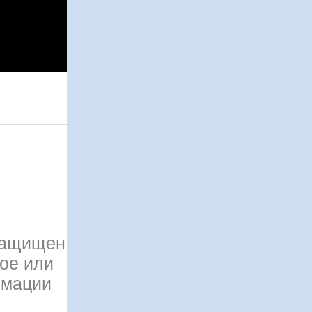
 защищен
ое или
рмации