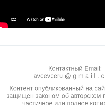
Контактный Email:
avcevceru @ g m a i l . 
Контент опубликованный на сай
защищен законом об авторском 
частичное или полное копи