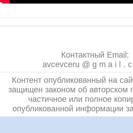
Контактный Email:
avcevceru @ g m a i l . 
Контент опубликованный на сай
защищен законом об авторском 
частичное или полное копи
опубликованной информации з