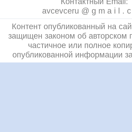
Контактный Email:
avcevceru @ g m a i l . 
Контент опубликованный на сай
защищен законом об авторском 
частичное или полное копи
опубликованной информации з