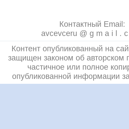
Контактный Email:
avcevceru @ g m a i l . 
Контент опубликованный на сай
защищен законом об авторском 
частичное или полное копи
опубликованной информации з