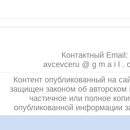
Контактный Email:
avcevceru @ g m a i l . 
Контент опубликованный на сай
защищен законом об авторском 
частичное или полное коп
опубликованной информации 