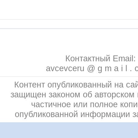
Контактный Email:
avcevceru @ g m a i l . 
Контент опубликованный на сай
защищен законом об авторском 
частичное или полное коп
опубликованной информации 