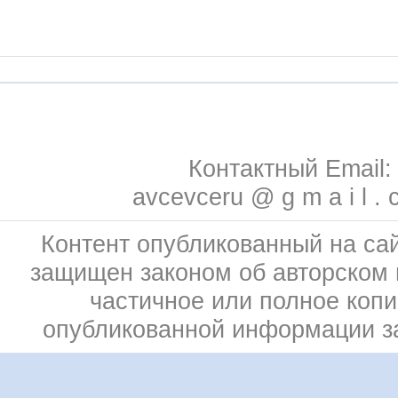
Контактный Email:
avcevceru @ g m a i l . 
Контент опубликованный на сай
защищен законом об авторском 
частичное или полное коп
опубликованной информации 