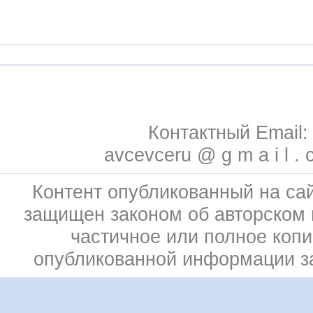
Контактный Email:
avcevceru @ g m a i l . 
Контент опубликованный на сай
защищен законом об авторском 
частичное или полное коп
опубликованной информации 