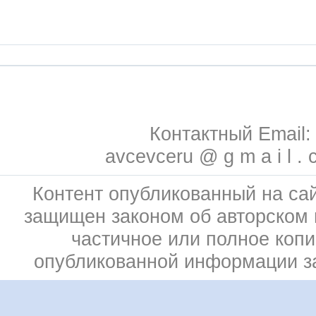
Контактный Email:
avcevceru @ g m a i l . 
Контент опубликованный на сай
защищен законом об авторском 
частичное или полное коп
опубликованной информации 