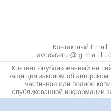
Контактный Email:
avcevceru @ g m a i l . 
Контент опубликованный на сай
защищен законом об авторском 
частичное или полное коп
опубликованной информации 