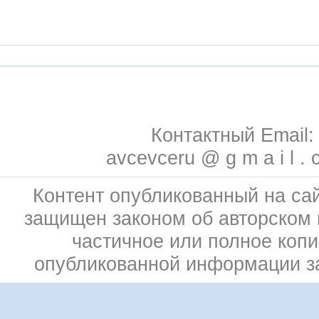
Контактный Email:
avcevceru @ g m a i l . 
Контент опубликованный на сай
защищен законом об авторском 
частичное или полное коп
опубликованной информации 