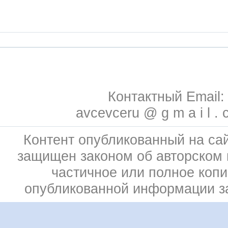
Контактный Email:
avcevceru @ g m a i l . 
Контент опубликованный на сай
защищен законом об авторском 
частичное или полное коп
опубликованной информации 