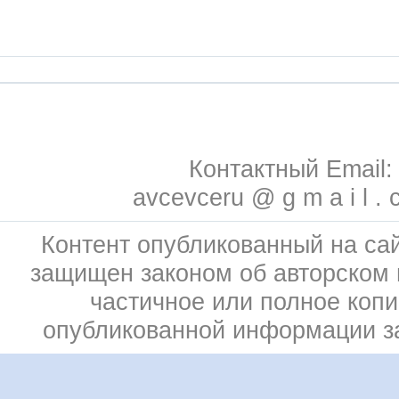
Контактный Email:
avcevceru @ g m a i l . 
Контент опубликованный на сай
защищен законом об авторском 
частичное или полное коп
опубликованной информации 