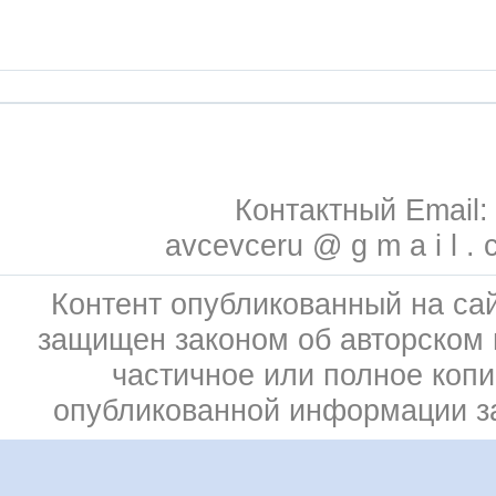
Контактный Email:
avcevceru @ g m a i l . 
Контент опубликованный на сай
защищен законом об авторском 
частичное или полное коп
опубликованной информации 