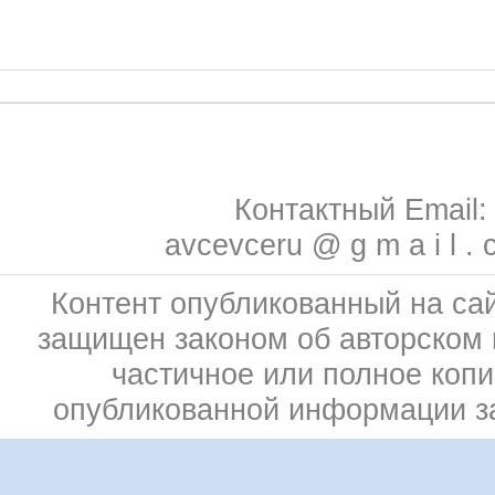
Контактный Email:
avcevceru @ g m a i l . 
Контент опубликованный на сай
защищен законом об авторском 
частичное или полное коп
опубликованной информации 