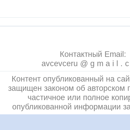
Контактный Email:
avcevceru @ g m a i l . 
Контент опубликованный на сай
защищен законом об авторском 
частичное или полное копи
опубликованной информации з