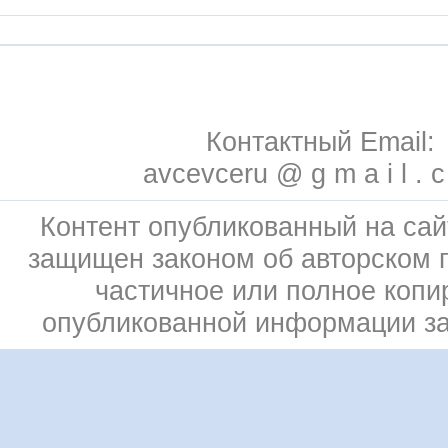
Контактный Email:
avcevceru @ g m a i l . 
Контент опубликованный на сай
защищен законом об авторском 
частичное или полное копи
опубликованной информации з